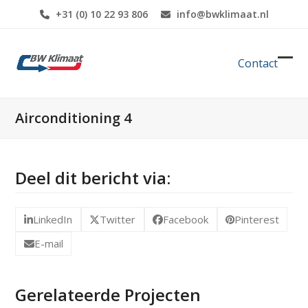
Skip
+31 (0) 10 22 93 806
info@bwklimaat.nl
to
content
Contact
Ope
Clos
mob
mob
men
men
Airconditioning 4
Deel dit bericht via:
LinkedIn
Twitter
Facebook
Pinterest
E-mail
Gerelateerde Projecten